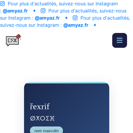
Pour plus d'actualités, suivez-nous sur Instagram
:
@amyaz.fr
✦
Pour plus d'actualités, suivez-nous
sur Instagram :
@amyaz.fr
✦
Pour plus d'actualités,
suivez-nous sur Instagram :
@amyaz.fr
✦
řexrif
ⵁⵅⵔⵉⴼ
nom masculin