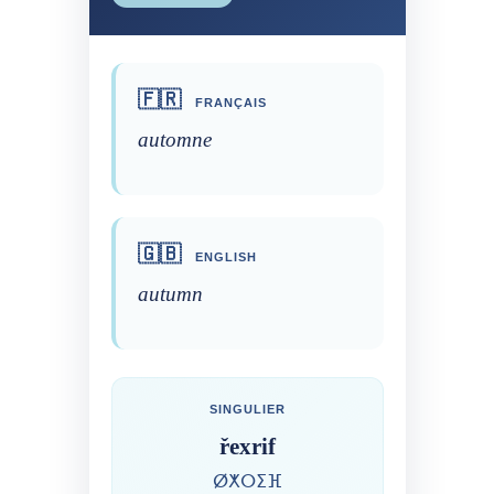
🇫🇷
FRANÇAIS
automne
🇬🇧
ENGLISH
autumn
SINGULIER
řexrif
ⵁⵅⵔⵉⴼ