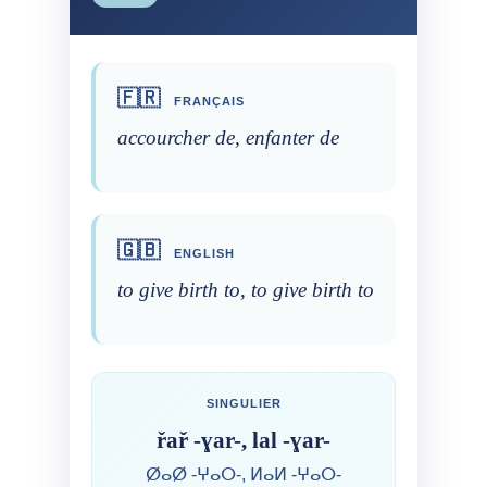
🇫🇷
FRANÇAIS
accourcher de, enfanter de
🇬🇧
ENGLISH
to give birth to, to give birth to
SINGULIER
řař -ɣar-, lal -ɣar-
ⵁⴰⵁ -ⵖⴰⵔ-, ⵍⴰⵍ -ⵖⴰⵔ-