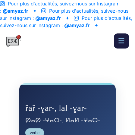
Pour plus d'actualités, suivez-nous sur Instagram
:
@amyaz.fr
✦
Pour plus d'actualités, suivez-nous
sur Instagram :
@amyaz.fr
✦
Pour plus d'actualités,
suivez-nous sur Instagram :
@amyaz.fr
✦
řař -ɣar-, lal -ɣar-
ⵁⴰⵁ -ⵖⴰⵔ-, ⵍⴰⵍ -ⵖⴰⵔ-
verbe